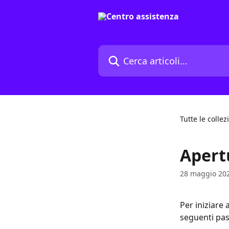
Vai al contenuto principale
Cerca articoli…
Tutte le collez
Apert
28 maggio 20
Per iniziare 
seguenti pas