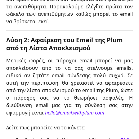
τα ανεπιθύμητα. Παρακαλούμε ελέγξτε πρώτα τον
φάκελο των ανεπιθύμητων καθώς μπορεί το email
να βρίσκεται εκεί.
Λύση 2: Αφαίρεση του Email της Plum 
από τη Λίστα Αποκλεισμού
Μερικές φορές, οι πάροχοι email μπορεί να μας
αποκλείσουν από το να σας στέλνουμε emails,
ειδικά αν ζητάτε email σύνδεσης πολύ συχνά. Σε
αυτή την περίπτωση, θα χρειαστεί να αφαιρέσετε
από την λίστα αποκλεισμού το email της Plum, ώστε
ο πάροχος σας να το θεωρήσει ασφαλές. Η
διεύθυνση email μας για τη σύνδεση σας στην
εφαρμογή είναι
hello@email.withplum.com
Δείτε πως μπορείτε να το κάνετε: