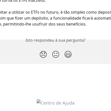
 torna os ETFs inactivos. 
oltar a utilizar os ETFs no futuro, é tão simples como depos
sim que fizer um depósito, a funcionalidade ficará automa
o, permitindo-lhe usufruir dos seus benefícios.
Isto respondeu à sua pergunta?
😞
😐
😃