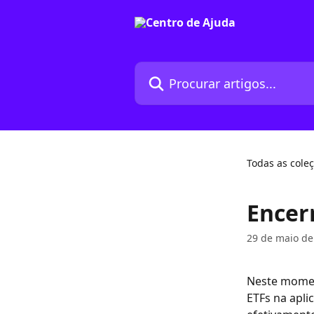
Ir para conteúdo principal
Procurar artigos...
Todas as cole
Encer
29 de maio de
Neste moment
ETFs na apli