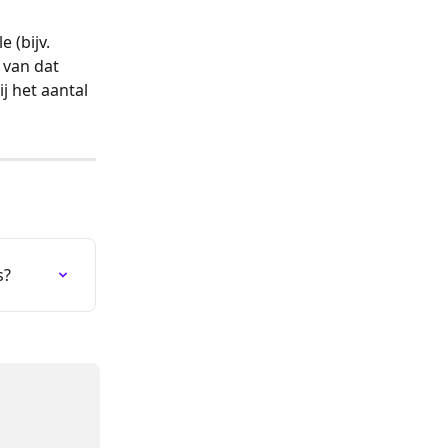
 (bijv. 
 van dat 
 het aantal 
s?