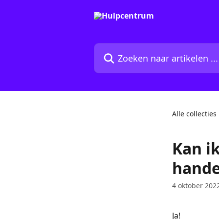
Naar de hoofdinhoud
Zoeken naar artikelen ...
Alle collecties
Kan i
hande
4 oktober 202
Ja! 